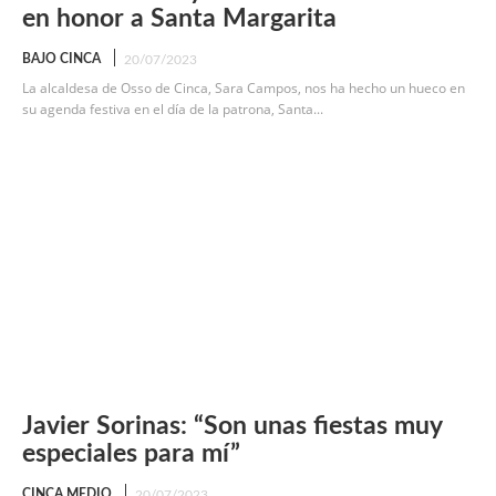
en honor a Santa Margarita
BAJO CINCA
20/07/2023
La alcaldesa de Osso de Cinca, Sara Campos, nos ha hecho un hueco en
su agenda festiva en el día de la patrona, Santa...
Javier Sorinas: “Son unas fiestas muy
especiales para mí”
CINCA MEDIO
20/07/2023