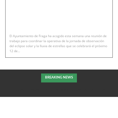
El Ayuntamiento de Fraga ha acogido esta semana una reunión de
trabajo para coordinar la operativa de la jornada de observación
del eclipse solar y la lluvia de estrellas que se celebrará el próximo
12 de...
BREAKING NEWS
La Morisma regresa a Aínsa en el 900 aniversario de su Carta
Puebla