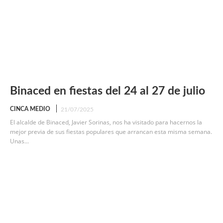
Binaced en fiestas del 24 al 27 de julio
CINCA MEDIO
21/07/2025
El alcalde de Binaced, Javier Sorinas, nos ha visitado para hacernos la
mejor previa de sus fiestas populares que arrancan esta misma semana.
Unas...