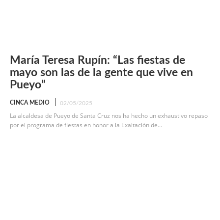
María Teresa Rupín: “Las fiestas de
mayo son las de la gente que vive en
Pueyo”
CINCA MEDIO
02/05/2025
La alcaldesa de Pueyo de Santa Cruz nos ha hecho un exhaustivo repaso
por el programa de fiestas en honor a la Exaltación de...