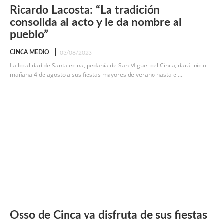
Ricardo Lacosta: “La tradición
consolida al acto y le da nombre al
pueblo”
CINCA MEDIO
03/08/2023
La localidad de Santalecina, pedanía de San Miguel del Cinca, dará inicio
mañana 4 de agosto a sus fiestas mayores de verano hasta el...
Osso de Cinca ya disfruta de sus fiestas