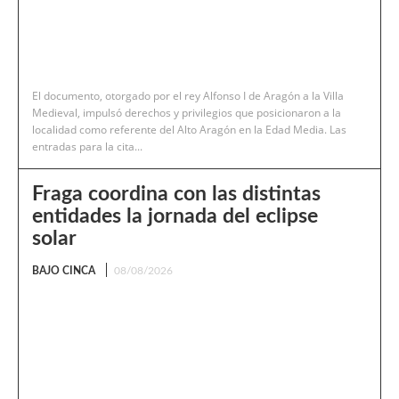
El documento, otorgado por el rey Alfonso I de Aragón a la Villa
Medieval, impulsó derechos y privilegios que posicionaron a la
localidad como referente del Alto Aragón en la Edad Media. Las
entradas para la cita...
Fraga coordina con las distintas
entidades la jornada del eclipse
solar
BAJO CINCA
08/08/2026