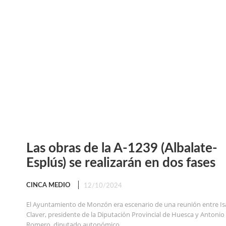
Las obras de la A-1239 (Albalate-
Esplús) se realizarán en dos fases
CINCA MEDIO
12/10/2024
El Ayuntamiento de Monzón era escenario de una reunión entre Is
Claver, presidente de la Diputación Provincial de Huesca y Antonio
Romero, diputado autonómico,...