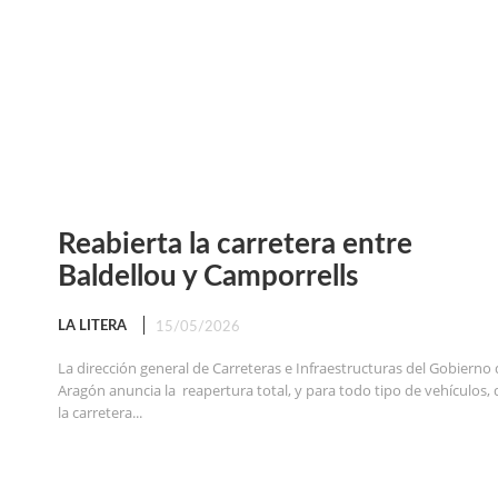
Reabierta la carretera entre
Baldellou y Camporrells
LA LITERA
15/05/2026
La dirección general de Carreteras e Infraestructuras del Gobierno
Aragón anuncia la reapertura total, y para todo tipo de vehículos, 
la carretera...