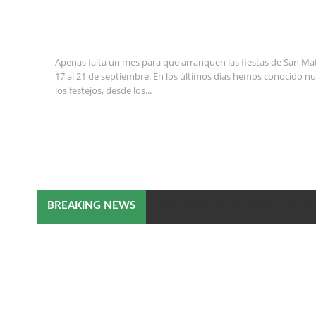
Apenas falta un mes para que arranquen las fiestas de San Ma
17 al 21 de septiembre. En los últimos días hemos conocido 
los festejos, desde los...
Jairo Sánchez: «El desfile de ca
BREAKING NEWS