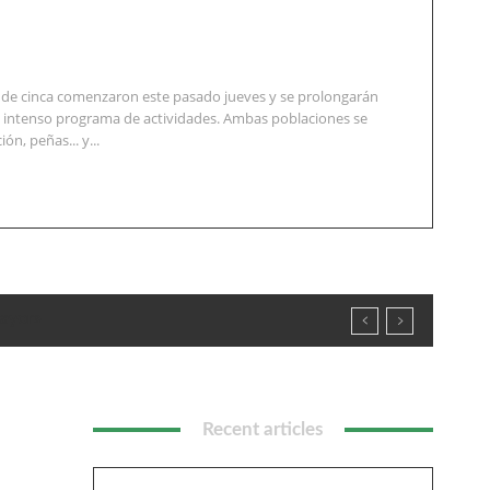
te de cinca comenzaron este pasado jueves y se prolongarán
n intenso programa de actividades. Ambas poblaciones se
ón, peñas... y...
Mayor»
Recent articles