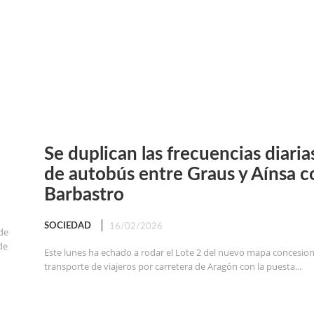
Se duplican las frecuencias diaria
de autobús entre Graus y Aínsa c
Barbastro
SOCIEDAD
16/02/2026
 de
de
Este lunes ha echado a rodar el Lote 2 del nuevo mapa concesion
transporte de viajeros por carretera de Aragón con la puesta...