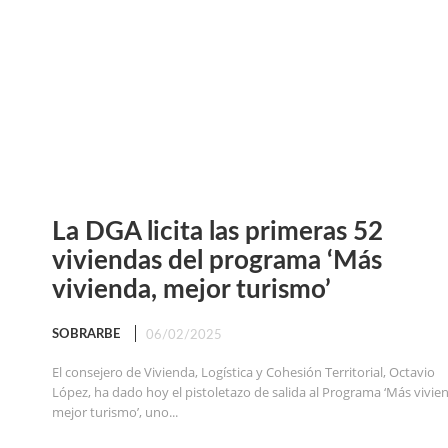
La DGA licita las primeras 52
viviendas del programa ‘Más
vivienda, mejor turismo’
SOBRARBE
06/02/2025
El consejero de Vivienda, Logística y Cohesión Territorial, Octavio
López, ha dado hoy el pistoletazo de salida al Programa ‘Más vivie
mejor turismo’, uno...