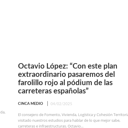
Octavio López: “Con este plan
extraordinario pasaremos del
farolillo rojo al pódium de las
carreteras españolas”
CINCA MEDIO
04/02/2025
nda,
El consejero de Fomento, Vivienda, Logística y Cohesión Territori
visitado nuestros estudios para hablar de lo que mejor sabe,
carreteras e infraestructuras. Octavio...