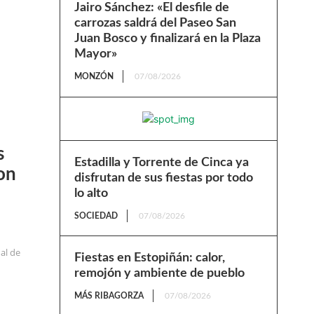
Jairo Sánchez: «El desfile de
carrozas saldrá del Paseo San
Juan Bosco y finalizará en la Plaza
Mayor»
MONZÓN
07/08/2026
s
Estadilla y Torrente de Cinca ya
on
disfrutan de sus fiestas por todo
lo alto
SOCIEDAD
07/08/2026
al de
Fiestas en Estopiñán: calor,
remojón y ambiente de pueblo
MÁS RIBAGORZA
07/08/2026