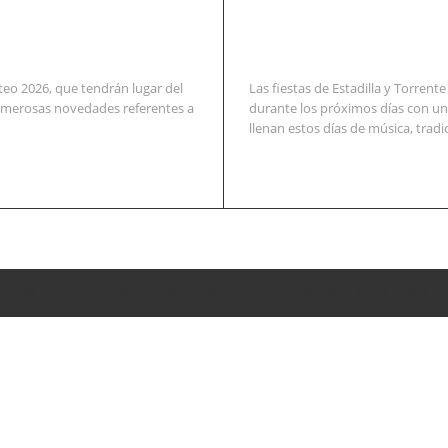
teo 2026, que tendrán lugar del
Las fiestas de Estadilla y Torren
numerosas novedades referentes a
durante los próximos días con u
llenan estos días de música, tradici
rrozas saldrá del Paseo San Juan Bosco y finalizará en la Plaza 