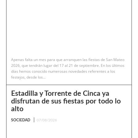
Apenas falta un mes para que arranquen las fiestas de San Mateo
2026, que tendrán lugar del 17 al 21 de septiembre. En los últimos
días hemos conocido numerosas novedades referentes a los
festejos, desde los...
Estadilla y Torrente de Cinca ya
disfrutan de sus fiestas por todo lo
alto
SOCIEDAD
07/08/2026