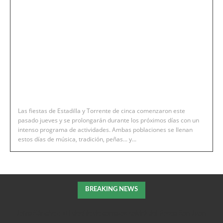
Las fiestas de Estadilla y Torrente de cinca comenzaron este
pasado jueves y se prolongarán durante los próximos días con un
intenso programa de actividades. Ambas poblaciones se llenan
estos días de música, tradición, peñas... y...
BREAKING NEWS
Jairo Sánchez: «El desfile de carrozas saldrá del Paseo San Juan