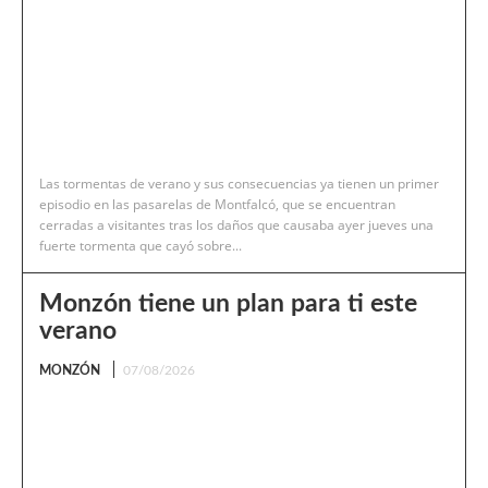
Las tormentas de verano y sus consecuencias ya tienen un primer
episodio en las pasarelas de Montfalcó, que se encuentran
cerradas a visitantes tras los daños que causaba ayer jueves una
fuerte tormenta que cayó sobre...
Monzón tiene un plan para ti este
verano
MONZÓN
07/08/2026