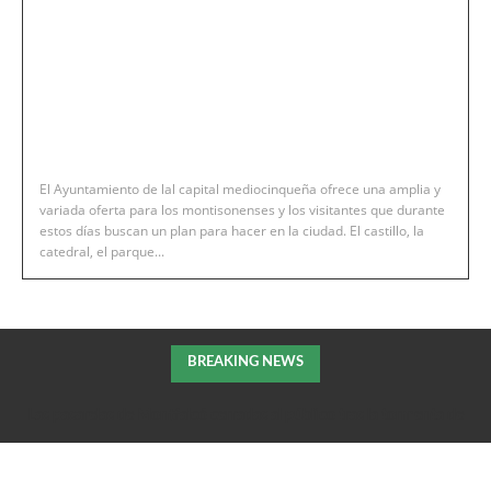
El Ayuntamiento de lal capital mediocinqueña ofrece una amplia y
variada oferta para los montisonenses y los visitantes que durante
estos días buscan un plan para hacer en la ciudad. El castillo, la
catedral, el parque...
BREAKING NEWS
Las pasarelas de Montfalcó cerradas al público tras la tormenta de
la pasada noche