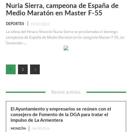
Nuria Sierra, campeona de España de
Medio Maratón en Master F-55
DEPORTES
15/05/2023
La atleta del Hinaco Monzón Nuria Sierra se proclamaba el domingo
campeona de España de Medio Maratón en la categoría Master F-55, en
Santander....
1
2
Recent articles
El Ayuntamiento y empresarios se reúnen con el
consejero de Fomento de la DGA para tratar el
impulso de La Armentera
MONZÓN
06/08/2026