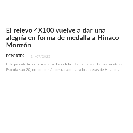
El relevo 4X100 vuelve a dar una
alegría en forma de medalla a Hinaco
Monzón
DEPORTES
24/07/2023
Este pasado fin de semana se ha celebrado en Soria el Campeonato de
España sub-20, donde lo más destacado para los atletas de Hinaco...