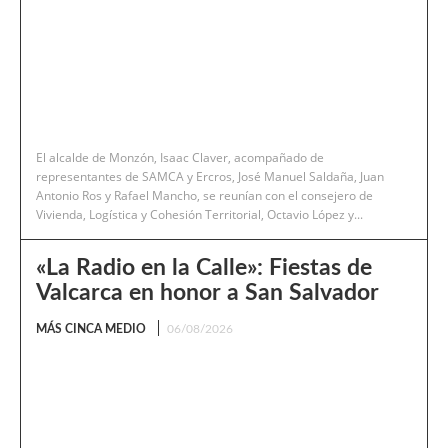
El alcalde de Monzón, Isaac Claver, acompañado de
representantes de SAMCA y Ercros, José Manuel Saldaña, Juan
Antonio Ros y Rafael Mancho, se reunían con el consejero de
Vivienda, Logística y Cohesión Territorial, Octavio López y...
«La Radio en la Calle»: Fiestas de
Valcarca en honor a San Salvador
MÁS CINCA MEDIO
06/08/2026