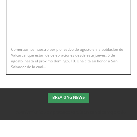
Comenzamos nuestro periplo festivo de agosto en la población de
Valcarca, que están de celebraciones desde este jueves, 6 de
agosto, hasta el próximo domingo, 10. Una cita en honor a San
Salvador de la cual...
BREAKING NEWS
El Ayuntamiento y empresarios se reúnen con el consejero de
Fomento de la DGA para tratar el impulso de La Armentera