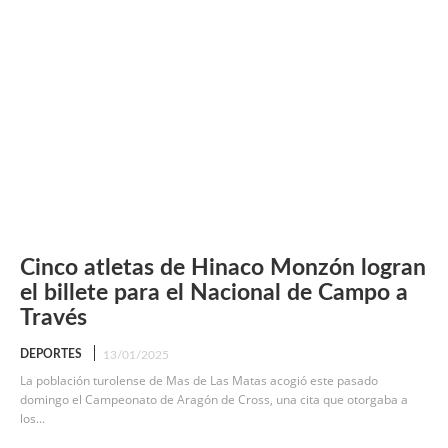
Cinco atletas de Hinaco Monzón logran
el billete para el Nacional de Campo a
Través
DEPORTES
13/01/2025
La población turolense de Mas de Las Matas acogió este pasado
domingo el Campeonato de Aragón de Cross, una cita que otorgaba a
los...