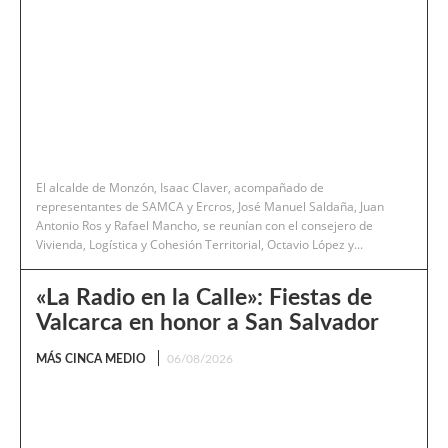
El alcalde de Monzón, Isaac Claver, acompañado de
representantes de SAMCA y Ercros, José Manuel Saldaña, Juan
Antonio Ros y Rafael Mancho, se reunían con el consejero de
Vivienda, Logística y Cohesión Territorial, Octavio López y...
«La Radio en la Calle»: Fiestas de
Valcarca en honor a San Salvador
MÁS CINCA MEDIO
06/08/2026