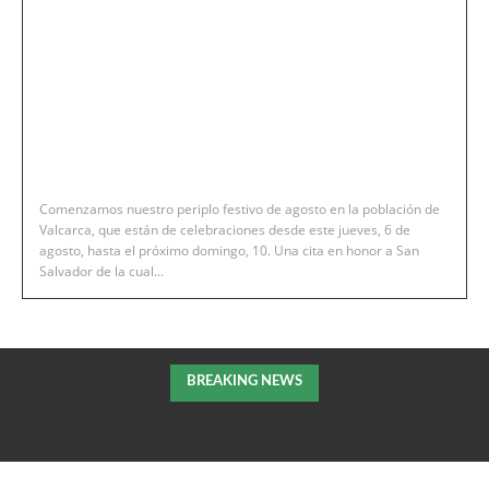
Comenzamos nuestro periplo festivo de agosto en la población de
Valcarca, que están de celebraciones desde este jueves, 6 de
agosto, hasta el próximo domingo, 10. Una cita en honor a San
Salvador de la cual...
BREAKING NEWS
El Ayuntamiento y empresarios se reúnen con el consejero de
Fomento de la DGA para tratar el impulso de La Armentera