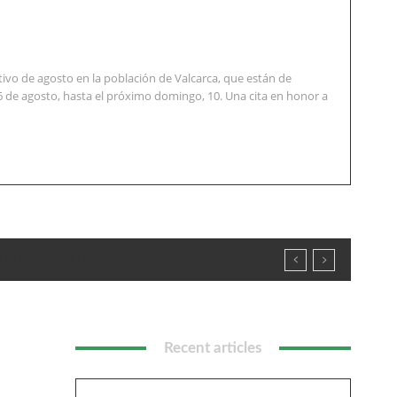
vo de agosto en la población de Valcarca, que están de
6 de agosto, hasta el próximo domingo, 10. Una cita en honor a
l impulso de La Armentera
Recent articles