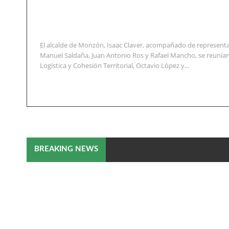
El alcalde de Monzón, Isaac Claver, acompañado de representa
Manuel Saldaña, Juan Antonio Ros y Rafael Mancho, se reunían
Logística y Cohesión Territorial, Octavio López y...
El Ayuntamiento y empresarios 
BREAKING NEWS