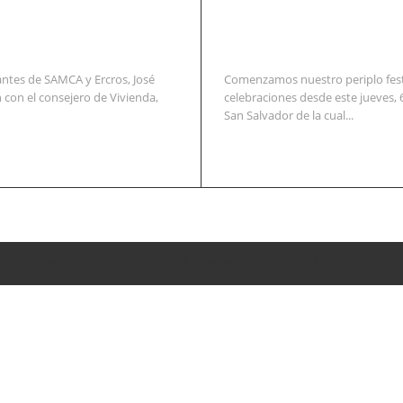
ntes de SAMCA y Ercros, José
Comenzamos nuestro periplo festi
 con el consejero de Vivienda,
celebraciones desde este jueves, 
San Salvador de la cual...
se reúnen con el consejero de Fomento de la DGA para tratar e