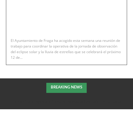
El Ayuntamiento de Fraga ha acogido esta semana una reunión de
trabajo para coordinar la operativa de la jornada de observación
del eclipse solar y la lluvia de estrellas que se celebrará el próximo
12 de...
BREAKING NEWS
La Morisma regresa a Aínsa en el 900 aniversario de su Carta
Puebla