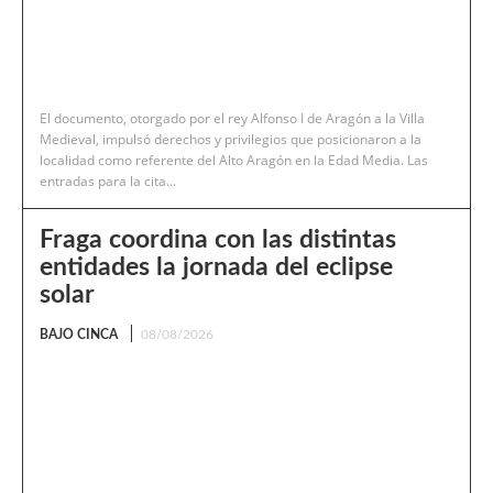
El documento, otorgado por el rey Alfonso I de Aragón a la Villa
Medieval, impulsó derechos y privilegios que posicionaron a la
localidad como referente del Alto Aragón en la Edad Media. Las
entradas para la cita...
Fraga coordina con las distintas
entidades la jornada del eclipse
solar
BAJO CINCA
08/08/2026