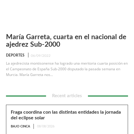
María Garreta, cuarta en el nacional de
ajedrez Sub-2000
DEPORTES
06/09/2022
La ajedrecista montisonense ha logrado una meritoria cuarta posición en
el Campeonato de España Sub-2000 disputado la pasada semana en
Murcia. María Garreta nos...
Recent articles
Fraga coordina con las distintas entidades la jornada
del eclipse solar
BAJO CINCA
08/08/2026