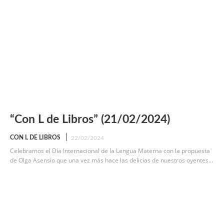
“Con L de Libros” (21/02/2024)
CON L DE LIBROS
22/02/2024
Celebramos el Día Internacional de la Lengua Materna con la propuesta
de Olga Asensio que una vez más hace las delicias de nuestros oyentes...