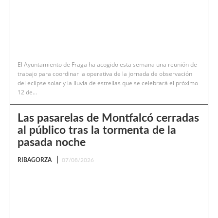
El Ayuntamiento de Fraga ha acogido esta semana una reunión de
trabajo para coordinar la operativa de la jornada de observación
del eclipse solar y la lluvia de estrellas que se celebrará el próximo
12 de...
Las pasarelas de Montfalcó cerradas
al público tras la tormenta de la
pasada noche
RIBAGORZA
07/08/2026