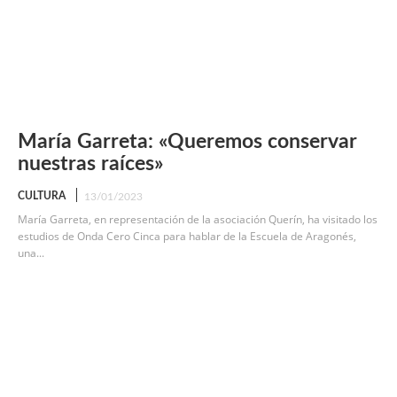
María Garreta: «Queremos conservar
nuestras raíces»
CULTURA
13/01/2023
María Garreta, en representación de la asociación Querín, ha visitado los
estudios de Onda Cero Cinca para hablar de la Escuela de Aragonés,
una...