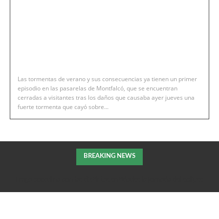
Las tormentas de verano y sus consecuencias ya tienen un primer
episodio en las pasarelas de Montfalcó, que se encuentran
cerradas a visitantes tras los daños que causaba ayer jueves una
fuerte tormenta que cayó sobre...
BREAKING NEWS
Fraga coordina con las distintas entidades la jornada del eclipse
solar