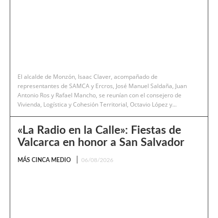
El alcalde de Monzón, Isaac Claver, acompañado de
representantes de SAMCA y Ercros, José Manuel Saldaña, Juan
Antonio Ros y Rafael Mancho, se reunían con el consejero de
Vivienda, Logística y Cohesión Territorial, Octavio López y...
«La Radio en la Calle»: Fiestas de
Valcarca en honor a San Salvador
MÁS CINCA MEDIO
06/08/2026