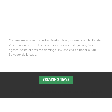
Comenzamos nuestro periplo festivo de agosto en la población de
Valcarca, que están de celebraciones desde este jueves, 6 de
agosto, hasta el próximo domingo, 10. Una cita en honor a San
Salvador de la cual...
BREAKING NEWS
El Ayuntamiento y empresarios se reúnen con el consejero de
Fomento de la DGA para tratar el impulso de La Armentera