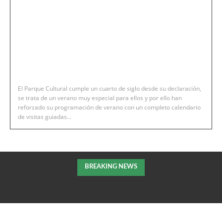
El Parque Cultural cumple un cuarto de siglo desde su declaración,
se trata de un verano muy especial para ellos y por ello han
reforzado su programación de verano con un completo calendario
de visitas guiadas...
BREAKING NEWS
Robres invita a la «Cena del Toro» a todos aquellos que colaboraron
en la extición del incendio