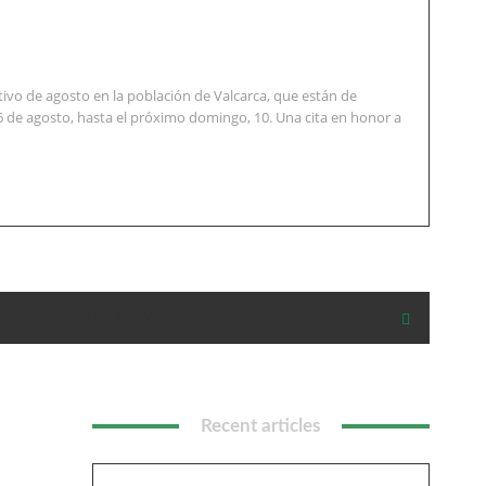
vo de agosto en la población de Valcarca, que están de
6 de agosto, hasta el próximo domingo, 10. Una cita en honor a
l impulso de La Armentera
Recent articles