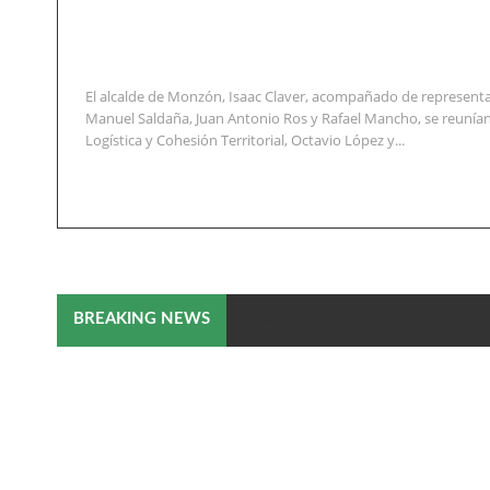
El alcalde de Monzón, Isaac Claver, acompañado de representa
Manuel Saldaña, Juan Antonio Ros y Rafael Mancho, se reunían
Logística y Cohesión Territorial, Octavio López y...
El Ayuntamiento y empresarios 
BREAKING NEWS