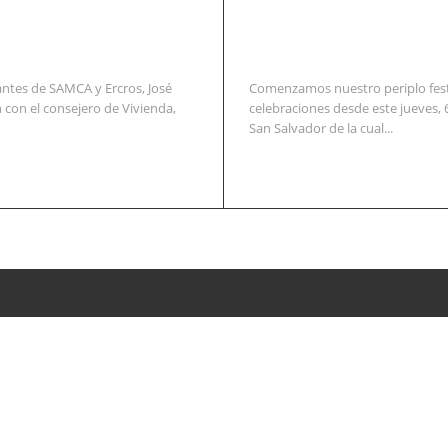
ntes de SAMCA y Ercros, José
Comenzamos nuestro periplo festi
 con el consejero de Vivienda,
celebraciones desde este jueves, 
San Salvador de la cual...
se reúnen con el consejero de Fomento de la DGA para tratar e