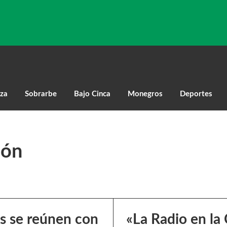
za
Sobrarbe
Bajo Cinca
Monegros
Deportes
ión
s se reúnen con
«La Radio en la 