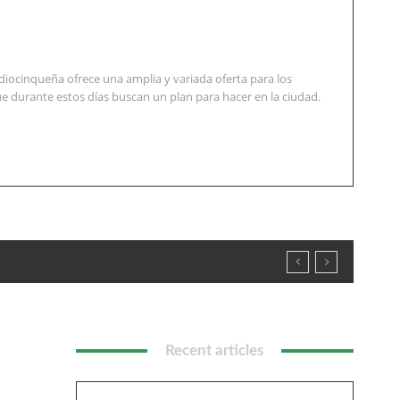
diocinqueña ofrece una amplia y variada oferta para los
e durante estos días buscan un plan para hacer en la ciudad.
Recent articles