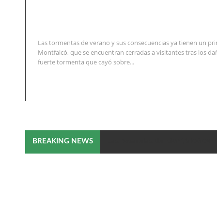
Las tormentas de verano y sus consecuencias ya tienen un pri
Montfalcó, que se encuentran cerradas a visitantes tras los d
fuerte tormenta que cayó sobre...
Las pasarelas de Montfalcó cerr
BREAKING NEWS