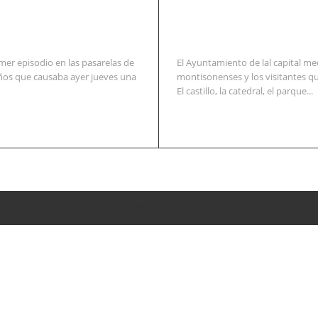
mer episodio en las pasarelas de
El Ayuntamiento de lal capital me
años que causaba ayer jueves una
montisonenses y los visitantes qu
El castillo, la catedral, el parque...
adas al público tras la tormenta de la pasada noche