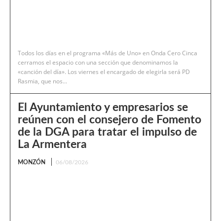
Todos los días en el programa «Más de Uno» en Onda Cero Cinca
cerramos el espacio con una sección que denominamos la
«canción del día». Los viernes el encargado de elegirla será PD
Rasmia, que nos...
El Ayuntamiento y empresarios se
reúnen con el consejero de Fomento
de la DGA para tratar el impulso de
La Armentera
MONZÓN
06/08/2026