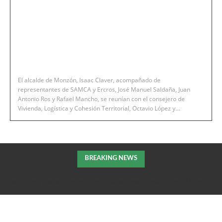
El alcalde de Monzón, Isaac Claver, acompañado de
representantes de SAMCA y Ercros, José Manuel Saldaña, Juan
Antonio Ros y Rafael Mancho, se reunían con el consejero de
Vivienda, Logística y Cohesión Territorial, Octavio López y...
BREAKING NEWS
«PD Rasmia» nos trae esta semana: «Anyos Perdius» de 13 Krauss