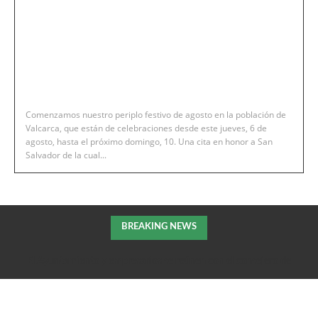
Comenzamos nuestro periplo festivo de agosto en la población de
Valcarca, que están de celebraciones desde este jueves, 6 de
agosto, hasta el próximo domingo, 10. Una cita en honor a San
Salvador de la cual...
BREAKING NEWS
El Ayuntamiento y empresarios se reúnen con el consejero de
Fomento de la DGA para tratar el impulso de La Armentera