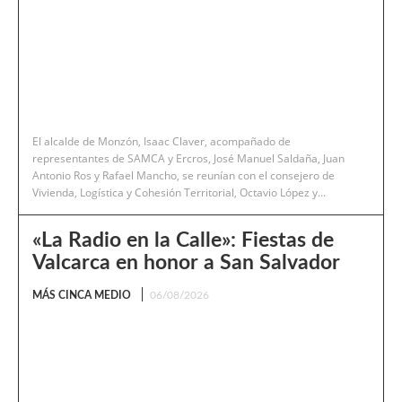
El alcalde de Monzón, Isaac Claver, acompañado de
representantes de SAMCA y Ercros, José Manuel Saldaña, Juan
Antonio Ros y Rafael Mancho, se reunían con el consejero de
Vivienda, Logística y Cohesión Territorial, Octavio López y...
«La Radio en la Calle»: Fiestas de
Valcarca en honor a San Salvador
MÁS CINCA MEDIO
06/08/2026