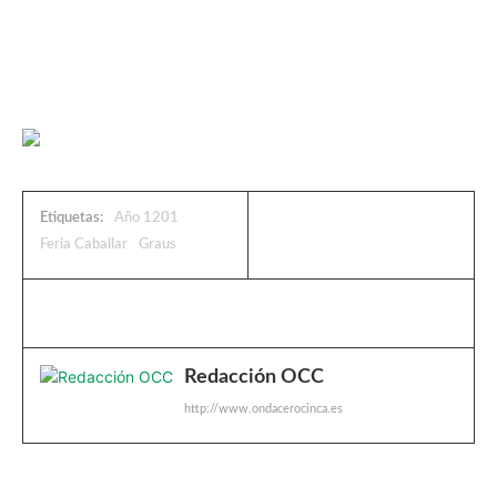
Etiquetas:
Año 1201
Feria Caballar
Graus
Redacción OCC
http://www.ondacerocinca.es