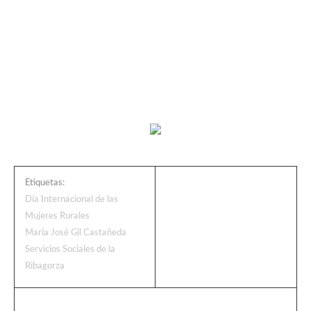
Etiquetas:
Día Internacional de las
Mujeres Rurales
María José Gil Castañeda
Servicios Sociales de la
Ribagorza