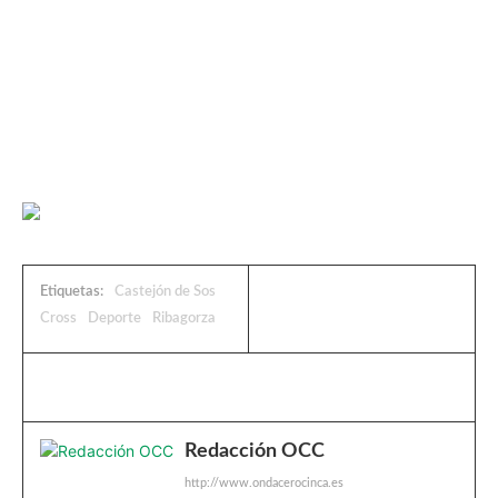
Etiquetas:
Castejón de Sos
Cross
Deporte
Ribagorza
Redacción OCC
http://www.ondacerocinca.es