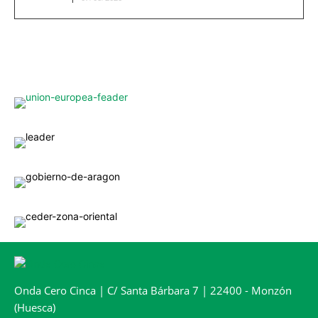
Onda Cero Cinca | C/ Santa Bárbara 7 | 22400 - Monzón
(Huesca)