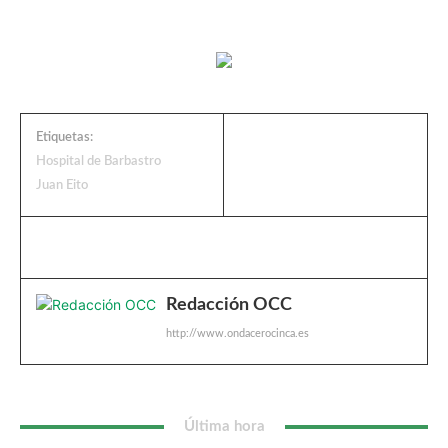
Etiquetas:
Hospital de Barbastro
Juan Eito
Redacción OCC
http://www.ondacerocinca.es
Última hora