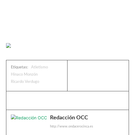
Etiquetas:
Atletismo
Hinaco Monzón
Ricardo Verdugo
Redacción OCC
http://www.ondacerocinca.es