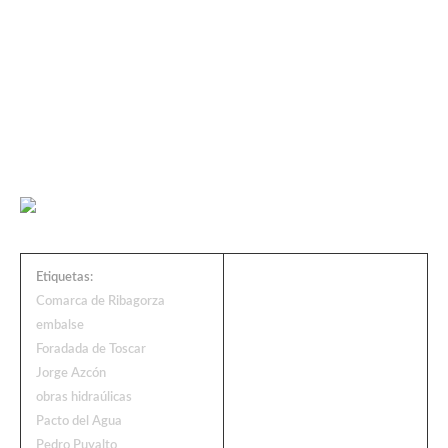
Etiquetas:
Comarca de Ribagorza
embalse
Foradada de Toscar
Jorge Azcón
obras hidraúlicas
Pacto del Agua
Pedro Puyalto