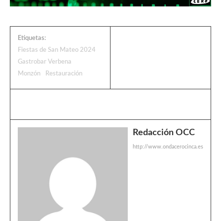
Etiquetas:
Fiestas de San Mateo 2024
Gastrobar Verbena
Monzón
Restauración
Redacción OCC
http://www.ondacerocinca.es