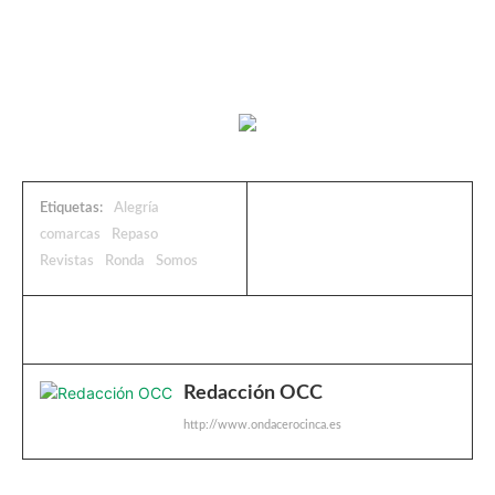
Etiquetas:
Alegría
comarcas
Repaso
Revistas
Ronda
Somos
Redacción OCC
http://www.ondacerocinca.es