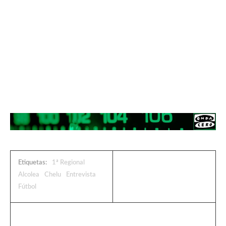
Etiquetas:
1ª Regional
Alcolea
Chelu
Entrevista
Fútbol