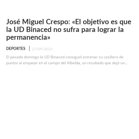
José Miguel Crespo: «El objetivo es que
la UD Binaced no sufra para lograr la
permanencia»
DEPORTES
27/09/2023
El pasado domingo la UD Binaced consiguió estrenar su casillero de
puntos al empatar en el campo del Albelda, un resultado que dejó un...