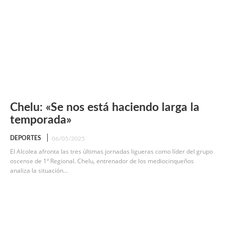
Chelu: «Se nos está haciendo larga la
temporada»
DEPORTES
06/05/2025
El Alcolea afronta las tres últimas jornadas ligueras como líder del grupo
oscense de 1ª Regional. Chelu, entrenador de los mediocinqueños
analiza la situación...