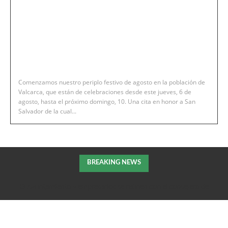
Comenzamos nuestro periplo festivo de agosto en la población de
Valcarca, que están de celebraciones desde este jueves, 6 de
agosto, hasta el próximo domingo, 10. Una cita en honor a San
Salvador de la cual...
BREAKING NEWS
El Ayuntamiento y empresarios se reúnen con el consejero de
Fomento de la DGA para tratar el impulso de La Armentera