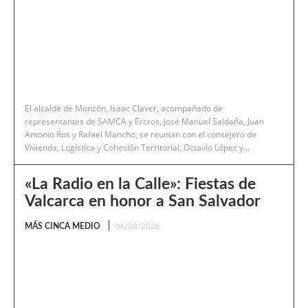
El alcalde de Monzón, Isaac Claver, acompañado de
representantes de SAMCA y Ercros, José Manuel Saldaña, Juan
Antonio Ros y Rafael Mancho, se reunían con el consejero de
Vivienda, Logística y Cohesión Territorial, Octavio López y...
«La Radio en la Calle»: Fiestas de
Valcarca en honor a San Salvador
MÁS CINCA MEDIO
06/08/2026