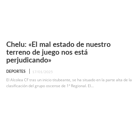
Chelu: «El mal estado de nuestro
terreno de juego nos está
perjudicando»
DEPORTES
17/01/2025
El Alcolea CF tras un inicio titubeante, se ha situado en la parte alta de la
clasificación del grupo oscense de 1ª Regional. El...