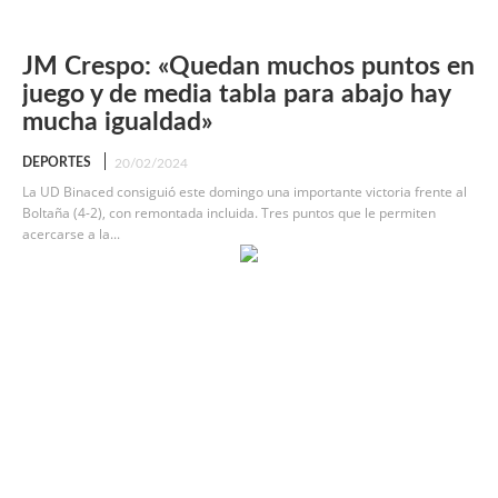
JM Crespo: «Quedan muchos puntos en
juego y de media tabla para abajo hay
mucha igualdad»
DEPORTES
20/02/2024
La UD Binaced consiguió este domingo una importante victoria frente al
Boltaña (4-2), con remontada incluida. Tres puntos que le permiten
acercarse a la...