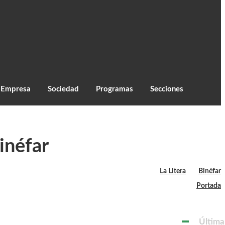
C
24.7
Monzón
Empresa
Sociedad
Programas
Secciones
inéfar
La Litera
Binéfar
Portada
Última