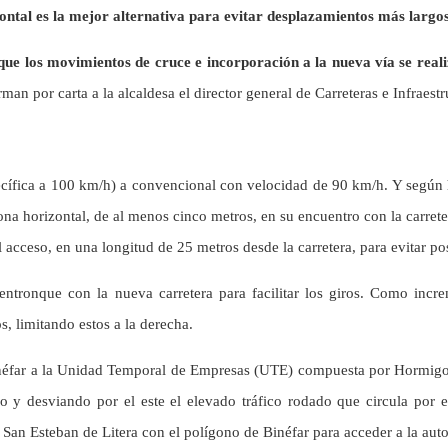
ontal es la mejor alternativa para evitar desplazamientos más larg
 que los movimientos de cruce e incorporación a la nueva vía se real
man por carta a la alcaldesa el director general de Carreteras e Infraes
específica a 100 km/h) a convencional con velocidad de 90 km/h. Y segú
zona horizontal, de al menos cinco metros, en su encuentro con la carret
cceso, en una longitud de 25 metros desde la carretera, para evitar posi
tronque con la nueva carretera para facilitar los giros. Como incre
s, limitando estos a la derecha.
Binéfar a la Unidad Temporal de Empresas (UTE) compuesta por Hormigo
 y desviando por el este el elevado tráfico rodado que circula por e
e San Esteban de Litera con el polígono de Binéfar para acceder a la auto