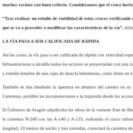
muchos vecinos con buen criterio. Consideramos que el cruce horiz
“Tras realizar un estudio de viabilidad de estos cruces verificando
que se va a proceder a modificar las características de la vía”,
infor
LA VÍA PASA A SER CALIFICADA DE RÁPIDA
Así las cosas, la vía pasa a ser calificada de rápida con velocidad 
Infraestructuras a alcaldía todos los accesos se proyectarían con una 
y estarán dotados de una capa de mezcla bituminosa, como firme en el a
También se han diseñado la apertura en abanico del camino en su en
Carreteras, prohibir las incorporaciones a la izquierda desde los acceso
El Gobierno de Aragón adjudicaba las obras de la variante Este de 
la carretera N-240 con las A-140 y A-133, rodeando el casco urbano
longitud, 10 metros de ancho y tres rotondas, conectará la carretera d