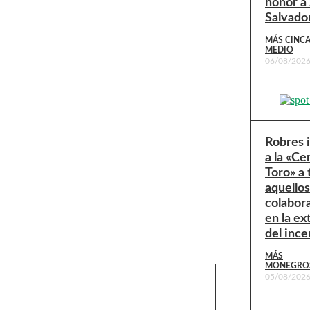
honor a
Salvado
MÁS CINC
MEDIO
06/08/202
Robres 
a la «Ce
Toro» a
aquello
colabor
en la ex
del ince
MÁS
MONEGRO
05/08/202