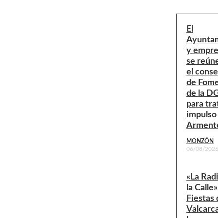
El
Ayunta
y empre
se reún
el conse
de Fom
de la D
para tra
impulso
Arment
MONZÓN
06/08/202
«La Rad
la Calle»
Fiestas 
Valcarc