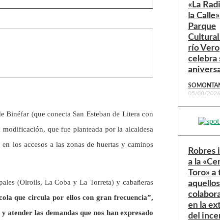
«La Rad
la Calle»
Parque
Cultural
río Vero
celebra 
anivers
SOMONTA
05/08/202
de Binéfar (que conecta San Esteban de Litera con
a modificación, que fue planteada por la alcaldesa
a en los accesos a las zonas de huertas y caminos
Robres 
a la «Ce
Toro» a
ipales (Olroils, La Coba y La Torreta) y cabañeras
aquello
colabor
ola que circula por ellos con gran frecuencia”,
en la ex
ar y atender las demandas que nos han expresado
del ince