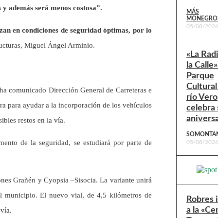
os y además será menos costosa”.
MÁS
MONEGRO
05/08/202
izan en condiciones de seguridad óptimas, por lo
tructuras, Miguel Ángel Arminio.
«La Rad
la Calle»
Parque
Cultural
n ha comunicado Dirección General de Carreteras e
río Vero
era para ayudar a la incorporación de los vehículos
celebra 
anivers
bles restos en la vía.
SOMONTA
mento de la seguridad, se estudiará por parte de
05/08/202
nes Grañén y Cyopsia –Sisocia. La variante unirá
l municipio. El nuevo vial, de 4,5 kilómetros de
Robres 
a la «Ce
vía.