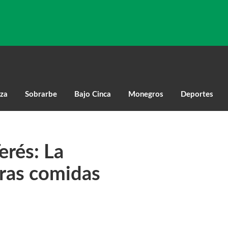
za
Sobrarbe
Bajo Cinca
Monegros
Deportes
erés: La
tras comidas