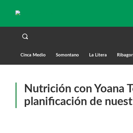
Cinca Medio
Somontano
La Litera
Ribagor
Nutrición con Yoana T
planificación de nues