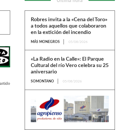
Última hora
Robres invita a la «Cena del Toro»
a todos aquellos que colaboraron
en la extición del incendio
MÁS MONEGROS
05/08/2026
«La Radio en la Calle»: El Parque
Cultural del río Vero celebra su 25
aniversario
SOMONTANO
05/08/2026
artido