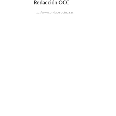
Redacción OCC
http://www.ondacerocinca.es