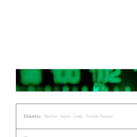
Etiquetas:
Binéfar
Feijóo
Lonja
Partido Popular