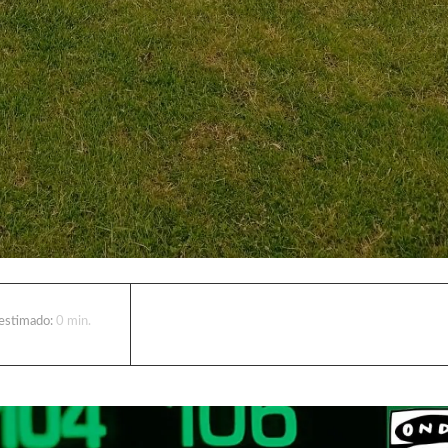
 estimado:
0
min.