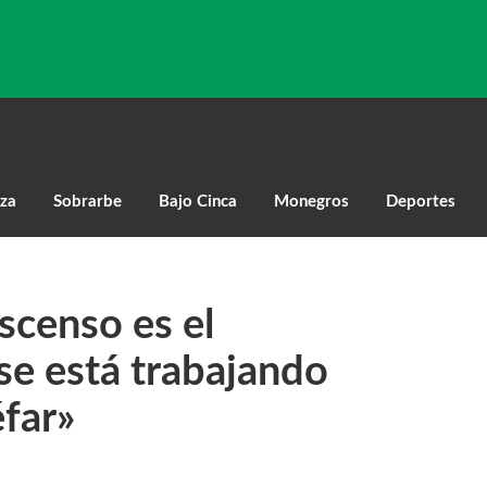
za
Sobrarbe
Bajo Cinca
Monegros
Deportes
scenso es el
 se está trabajando
éfar»