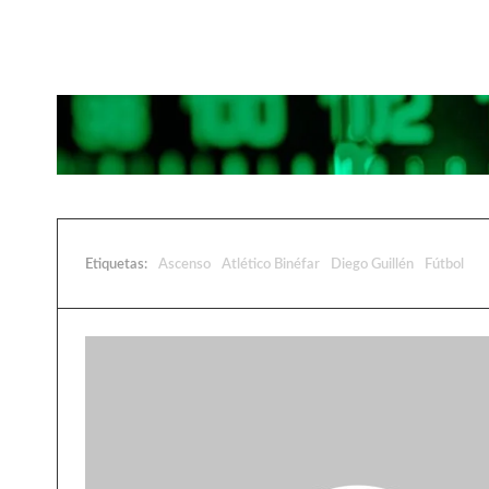
Etiquetas:
Ascenso
Atlético Binéfar
Diego Guillén
Fútbol