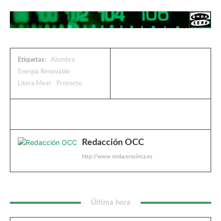
Etiquetas:
Alumbra
Energía Renovable
Litera Meat
Proyecto
Redacción OCC
http://www.ondacerocinca.es
Última hora