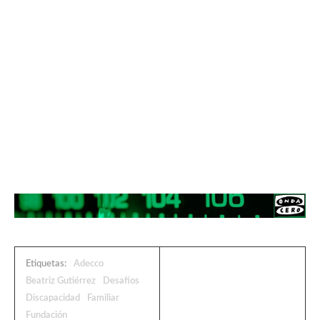
Etiquetas:
Adecco
Beatriz Gutiérrez
Desafíos
Discapacidad
Familiar
Fundación