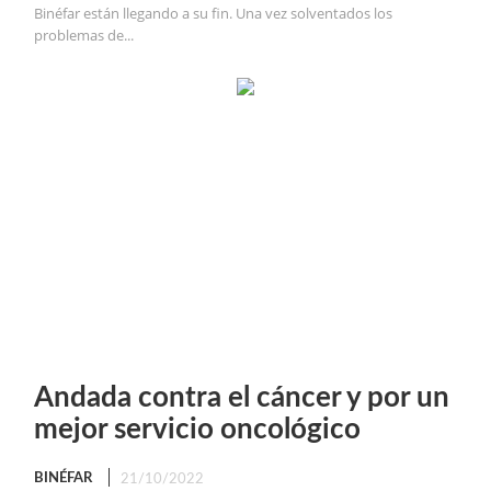
Binéfar están llegando a su fin. Una vez solventados los
problemas de...
Andada contra el cáncer y por un
mejor servicio oncológico
BINÉFAR
21/10/2022