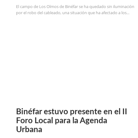
El campo de Los Olmos de Binéfar se ha quedado sin iluminación
por el robo del cableado, una situación que ha afectado a los...
Binéfar estuvo presente en el II
Foro Local para la Agenda
Urbana