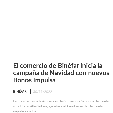
El comercio de Binéfar inicia la
campaña de Navidad con nuevos
Bonos Impulsa
BINÉFAR
30/11/2022
La presidenta de la Asociación de Comercio y Servicios de Binéfar
y La Litera, Alba Subías, agradece al Ayuntamiento de Binéfar,
impulsor de los...