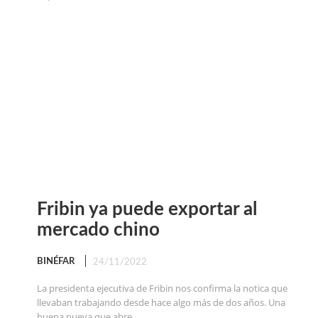
Fribin ya puede exportar al
mercado chino
BINÉFAR
24/11/2022
La presidenta ejecutiva de Fribin nos confirma la notica que
llevaban trabajando desde hace algo más de dos años. Una
buena nueva que abre...