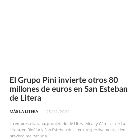
El Grupo Pini invierte otros 80
millones de euros en San Esteban
de Litera
MÁS LA LITERA
25/11/2022
La empresa italiana, propietario de Litera Meat y Cárnicas de La
Litera, en Binéfar y San Esteban de Litera, respectivamente, tiene
previsto realizar una...