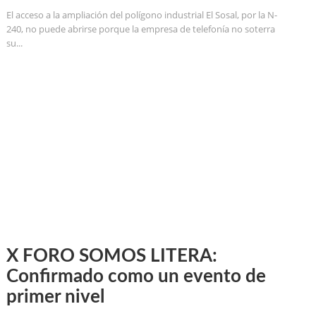
El acceso a la ampliación del polígono industrial El Sosal, por la N-
240, no puede abrirse porque la empresa de telefonía no soterra
su...
X FORO SOMOS LITERA:
Confirmado como un evento de
primer nivel