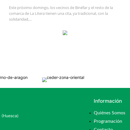
Este próximo domingo, los vecinos de Binéfar y el resto de la
comarca de La Litera tienen una cita, ya tradicional, con la
solidaridad,...
Información
Quiénes Somos
n (Huesca)
Programación
Contacto