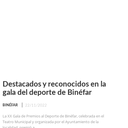
Destacados y reconocidos en la
gala del deporte de Binéfar
BINÉFAR
22/11/2022
La XX Gala de Premios al Deporte de Binéfar, celebrada en el
Teatro Municipal y organizada por el Ayuntamiento de la
localidad, premió a...