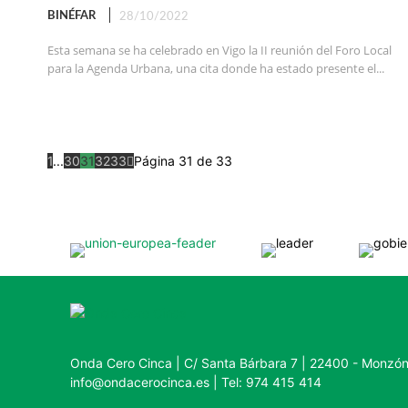
BINÉFAR
28/10/2022
Esta semana se ha celebrado en Vigo la II reunión del Foro Local
para la Agenda Urbana, una cita donde ha estado presente el...
1
...
30
31
32
33
Página 31 de 33
Onda Cero Cinca | C/ Santa Bárbara 7 | 22400 - Monzó
info@ondacerocinca.es | Tel: 974 415 414