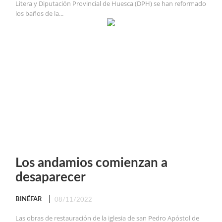
Litera y Diputación Provincial de Huesca (DPH) se han reformado
los baños de la...
Los andamios comienzan a
desaparecer
BINÉFAR
08/11/2022
Las obras de restauración de la iglesia de san Pedro Apóstol de