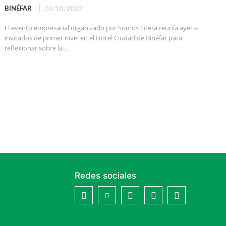
BINÉFAR
20/10/2022
El evento empresarial organizado por Somos Litera reunía ayer a
invitados de primer nivel en el Hotel Ciudad de Binéfar para
reflexionar sobre la...
Redes sociales