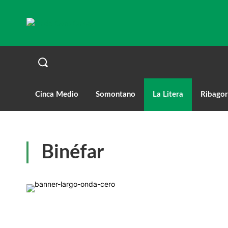
Cinca Medio
Somontano
La Litera
Ribagor
Binéfar