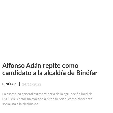
Alfonso Adán repite como
candidato a la alcaldía de Binéfar
BINÉFAR
24/11/2022
La asamblea general extraordinaria de la agrupación local del
PSOE en Binéfar ha avalado a Alfonso Adán, como candidato
socialista a la alcaldía de...