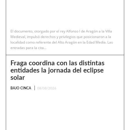
El documento, otorgado por el rey Alfonso I de Aragón a la Villa
Medieval, impulsó derechos y privilegios que posicionaron a la
localidad como referente del Alto Aragón en la Edad Media. Las
entradas para la cita...
Fraga coordina con las distintas
entidades la jornada del eclipse
solar
BAJO CINCA
08/08/2026