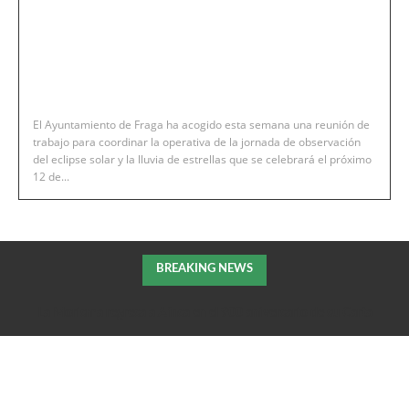
El Ayuntamiento de Fraga ha acogido esta semana una reunión de
trabajo para coordinar la operativa de la jornada de observación
del eclipse solar y la lluvia de estrellas que se celebrará el próximo
12 de...
BREAKING NEWS
La Morisma regresa a Aínsa en el 900 aniversario de su Carta
Puebla