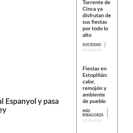
Torrente de
Cinca ya
disfrutan de
sus fiestas
por todo lo
alto
SOCIEDAD
07/08/2026
Fiestas en
Estopiñán:
calor,
remojón y
ambiente
l Espanyol y pasa
de pueblo
ey
MÁS
RIBAGORZA
07/08/2026