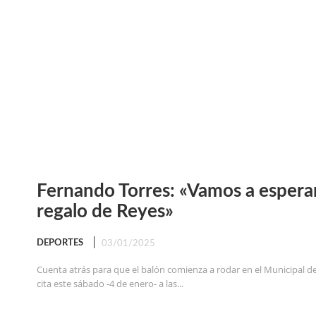
Fernando Torres: «Vamos a espera
regalo de Reyes»
DEPORTES
03/01/2025
Cuenta atrás para que el balón comienza a rodar en el Municipal de
cita este sábado -4 de enero- a las...