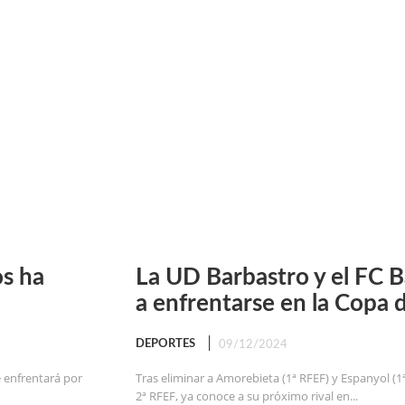
os ha
La UD Barbastro y el FC 
a enfrentarse en la Copa 
DEPORTES
09/12/2024
e enfrentará por
Tras eliminar a Amorebieta (1ª RFEF) y Espanyol (1ª
2ª RFEF, ya conoce a su próximo rival en...