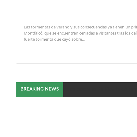
Las tormentas de verano y sus consecuencias ya tienen un pri
Montfalcó, que se encuentran cerradas a visitantes tras los d
fuerte tormenta que cayó sobre...
Las pasarelas de Montfalcó cerr
BREAKING NEWS