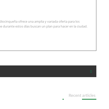
diocinqueña ofrece una amplia y variada oferta para los
e durante estos días buscan un plan para hacer en la ciudad.
Recent articles