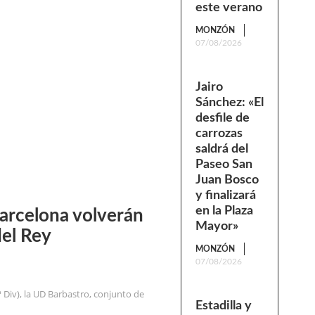
este verano
MONZÓN
07/08/2026
Jairo
Sánchez: «El
desfile de
carrozas
saldrá del
Paseo San
Juan Bosco
y finalizará
en la Plaza
Barcelona volverán
Mayor»
del Rey
MONZÓN
07/08/2026
 Div), la UD Barbastro, conjunto de
Estadilla y