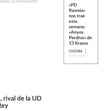
arbastro (2-0 frente al RCD
«PD
Rasmia»
nos trae
esta
semana:
«Anyos
Perdius» de
13 Krauss
CULTURA
07/08/2026
, rival de la UD
Rey