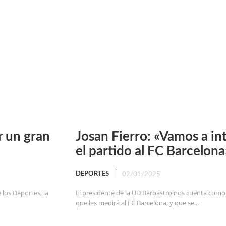
r un gran
Josan Fierro: «Vamos a in
el partido al FC Barcelona
DEPORTES
02/01/2025
 los Deportes, la
El presidente de la UD Barbastro nos cuenta como 
que les medirá al FC Barcelona, y que se...