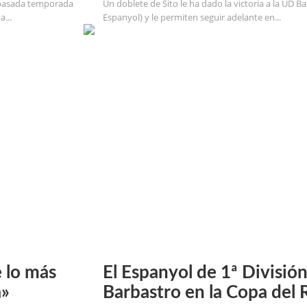
a pasada temporada
Un doblete de Sito le ha dado la victoria a la UD B
...
Espanyol) y le permiten seguir adelante en...
e lo más
El Espanyol de 1ª División
a»
Barbastro en la Copa del 