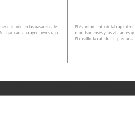
mer episodio en las pasarelas de
El Ayuntamiento de lal capital me
años que causaba ayer jueves una
montisonenses y los visitantes qu
El castillo, la catedral, el parque...
adas al público tras la tormenta de la pasada noche