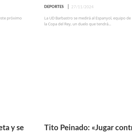
DEPORTES
27/11/2024
 este próximo
La UD Barbastro se medirá al Espanyol, equipo de 1ª
la Copa del Rey, un duelo que tendrá...
ta y se
Tito Peinado: «Jugar cont