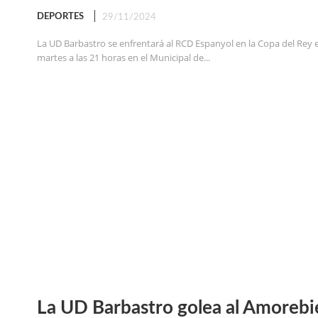
DEPORTES
29/11/2024
La UD Barbastro se enfrentará al RCD Espanyol en la Copa del Rey
martes a las 21 horas en el Municipal de...
La UD Barbastro golea al Amorebie