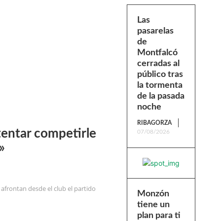
Las
pasarelas
de
Montfalcó
cerradas al
público tras
la tormenta
de la pasada
noche
RIBAGORZA
tentar competirle
07/08/2026
»
afrontan desde el club el partido
Monzón
tiene un
plan para ti