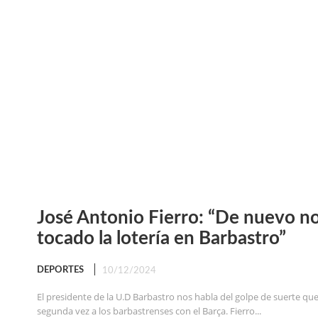
José Antonio Fierro: “De nuevo n
tocado la lotería en Barbastro”
DEPORTES
10/12/2024
El presidente de la U.D Barbastro nos habla del golpe de suerte qu
segunda vez a los barbastrenses con el Barça. Fierro...