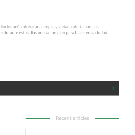
diocinqueña ofrece una amplia y variada oferta para los
e durante estos días buscan un plan para hacer en la ciudad.
Recent articles