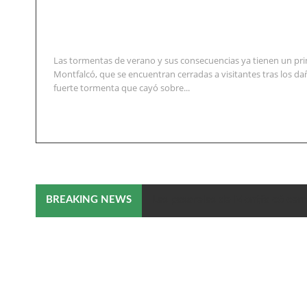
Las tormentas de verano y sus consecuencias ya tienen un pri
Montfalcó, que se encuentran cerradas a visitantes tras los d
fuerte tormenta que cayó sobre...
Las pasarelas de Montfalcó cerr
BREAKING NEWS