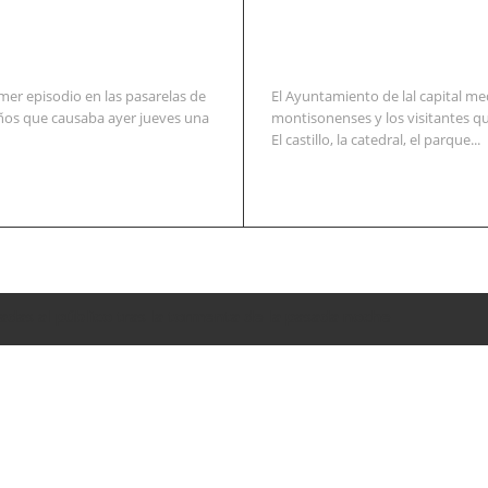
mer episodio en las pasarelas de
El Ayuntamiento de lal capital me
años que causaba ayer jueves una
montisonenses y los visitantes qu
El castillo, la catedral, el parque...
adas al público tras la tormenta de la pasada noche