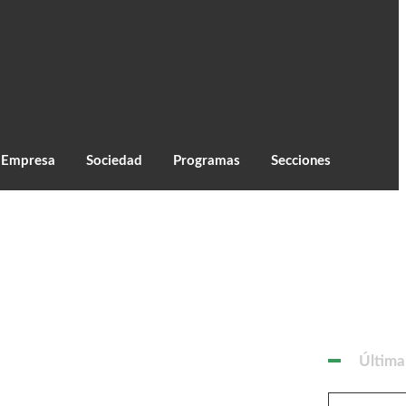
C
28.4
Monzón
Empresa
Sociedad
Programas
Secciones
Última