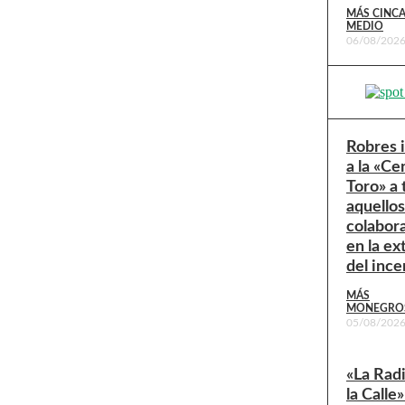
MÁS CINC
MEDIO
06/08/202
Robres 
a la «Ce
Toro» a
aquello
colabor
en la ex
del ince
MÁS
MONEGRO
05/08/202
«La Rad
la Calle»