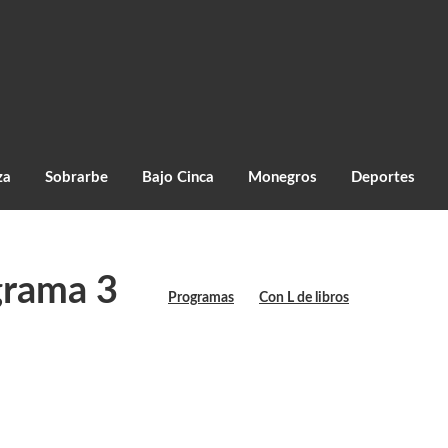
za
Sobrarbe
Bajo Cinca
Monegros
Deportes
grama 3
Programas
Con L de libros