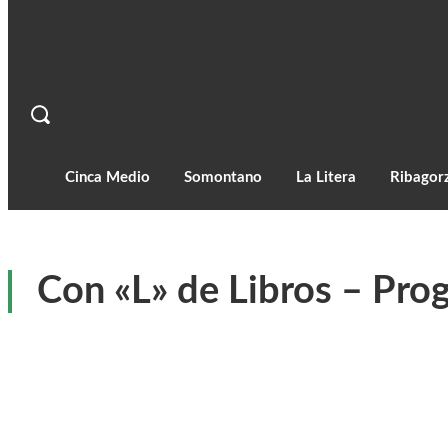
Cinca Medio
Somontano
La Litera
Ribagor
Con «L» de Libros – Pro