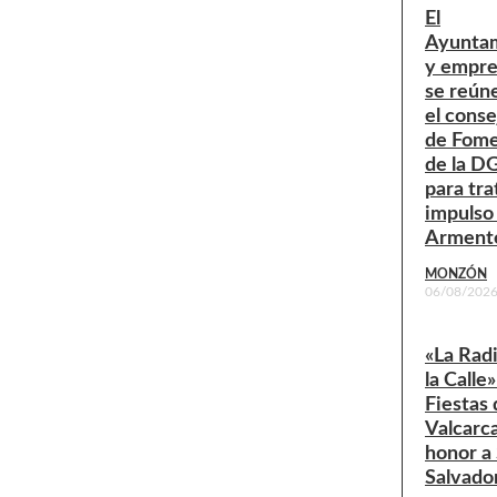
El
Ayunta
y empre
se reún
el conse
de Fom
de la D
para tra
impulso
Arment
MONZÓN
06/08/202
«La Rad
la Calle»
Fiestas 
Valcarc
honor a
Salvado