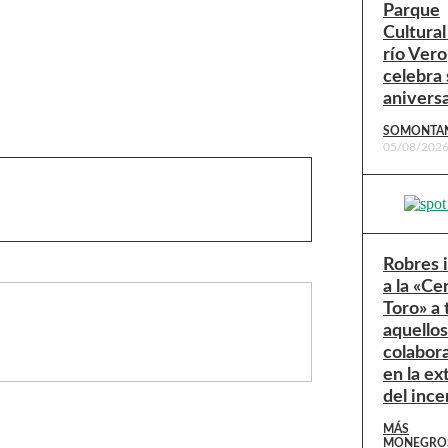
Parque
Cultural
río Vero
celebra 
anivers
SOMONTA
05/08/202
Robres 
a la «Ce
Toro» a
aquello
colabor
en la ex
del ince
MÁS
MONEGRO