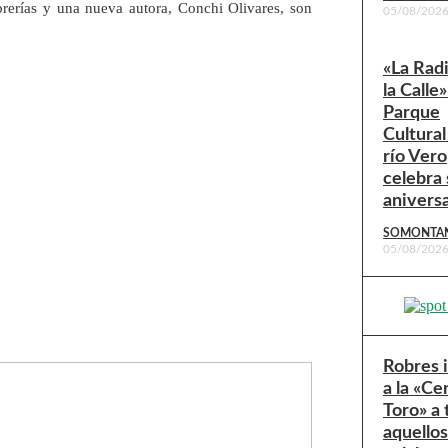
brerías y una nueva autora, Conchi Olivares, son
05/08/202
«La Rad
la Calle»
Parque
Cultural
río Vero
celebra 
anivers
SOMONTA
05/08/202
Robres 
a la «Ce
Toro» a
aquello