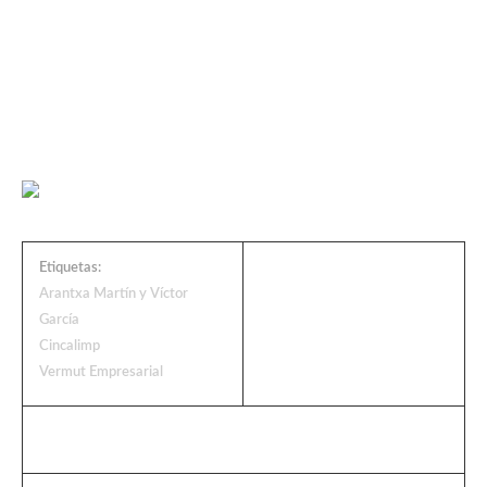
Etiquetas:
Arantxa Martín y Víctor
García
Cincalimp
Vermut Empresarial