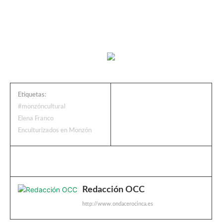
Etiquetas:
#monzóncultural
Elena Franco
Enculturizados en Monzón
Redacción OCC
http://www.ondacerocinca.es