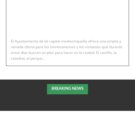
El Ayuntamiento de lal capital mediocinqueña ofrece una amplia y
variada oferta para los montisonenses y los visitantes que durante
estos días buscan un plan para hacer en la ciudad. El castillo, la
catedral, el parque...
BREAKING NEWS
Las pasarelas de Montfalcó cerradas al público tras la tormenta de
la pasada noche