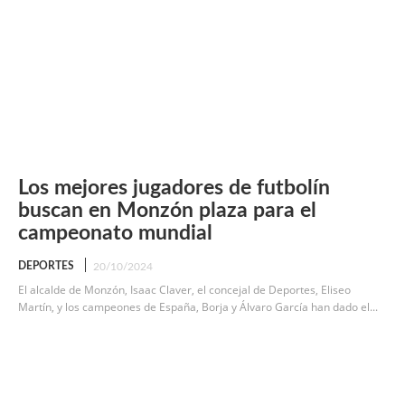
Los mejores jugadores de futbolín
buscan en Monzón plaza para el
campeonato mundial
DEPORTES
20/10/2024
El alcalde de Monzón, Isaac Claver, el concejal de Deportes, Eliseo
Martín, y los campeones de España, Borja y Álvaro García han dado el...