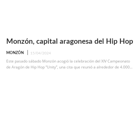
Monzón, capital aragonesa del Hip Hop
MONZÓN
15/04/2024
Este pasado sábado Monzón acogió la celebración del XIV Campeonato
de Aragón de Hip Hop “Unity”, una cita que reunió a alrededor de 4.000...