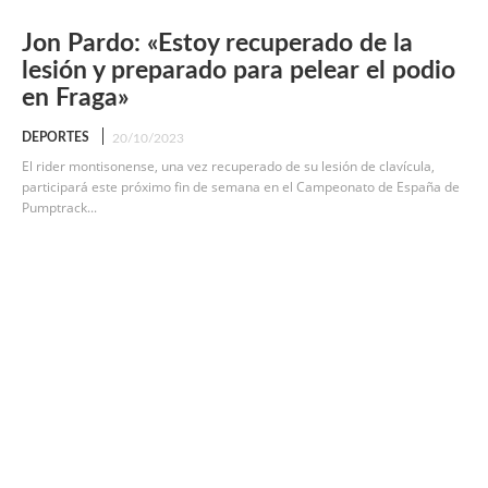
Jon Pardo: «Estoy recuperado de la
lesión y preparado para pelear el podio
en Fraga»
DEPORTES
20/10/2023
El rider montisonense, una vez recuperado de su lesión de clavícula,
participará este próximo fin de semana en el Campeonato de España de
Pumptrack...