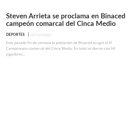
Steven Arrieta se proclama en Binaced
campeón comarcal del Cinca Medio
DEPORTES
05/12/2023
Este pasado fin de semana la población de Binaced acogió el IX
Campeonato comarcal del Cinca Medio. En total se dieron cita 64
jugadores...