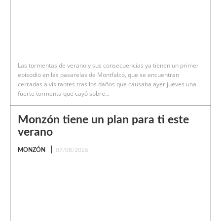
Las tormentas de verano y sus consecuencias ya tienen un primer
episodio en las pasarelas de Montfalcó, que se encuentran
cerradas a visitantes tras los daños que causaba ayer jueves una
fuerte tormenta que cayó sobre...
Monzón tiene un plan para ti este
verano
MONZÓN
07/08/2026