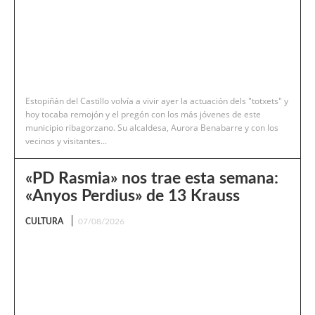
Estopiñán del Castillo volvía a vivir ayer la actuación dels "totxets" y
hoy tocaba remojón y el pregón con los más jóvenes de este
municipio ribagorzano. Su alcaldesa, Aurora Benabarre y con los
vecinos y visitantes...
«PD Rasmia» nos trae esta semana:
«Anyos Perdius» de 13 Krauss
CULTURA
07/08/2026