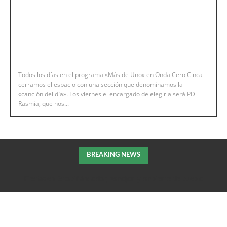
Todos los días en el programa «Más de Uno» en Onda Cero Cinca
cerramos el espacio con una sección que denominamos la
«canción del día». Los viernes el encargado de elegirla será PD
Rasmia, que nos...
BREAKING NEWS
Fiestas en Estopiñán: calor, remojón y ambiente de pueblo